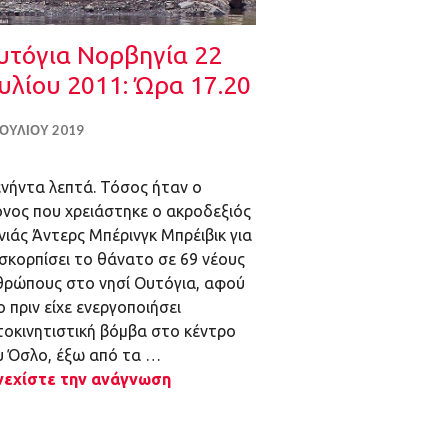
υτόγια Νορβηγία 22
υλίου 2011: Ώρα 17.20
ΙΟΥΛΊΟΥ 2019
ενήντα λεπτά. Τόσος ήταν ο
όνος που χρειάστηκε ο ακροδεξιός
ιάς Άντερς Μπέρινγκ Μπρέιβικ για
σκορπίσει το θάνατο σε 69 νέους
θρώπους στο νησί Ουτόγια, αφού
ο πριν είχε ενεργοποιήσει
τοκινητιστική βόμβα στο κέντρο
υ Όσλο, έξω από τα …
νεχίστε την ανάγνωση