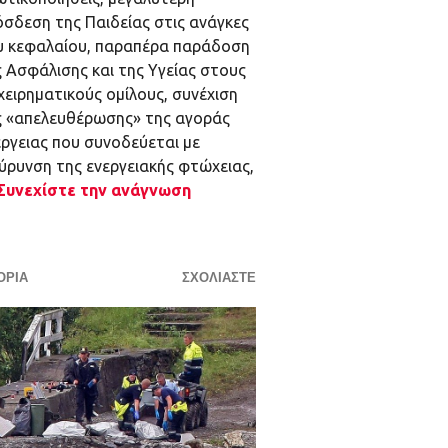
όσδεση της Παιδείας στις ανάγκες
υ κεφαλαίου, παραπέρα παράδοση
 Ασφάλισης και της Υγείας στους
χειρηματικούς ομίλους, συνέχιση
ς «απελευθέρωσης» της αγοράς
ργειας που συνοδεύεται με
ύρυνση της ενεργειακής φτώχειας,
Συνεχίστε την ανάγνωση
ΟΡΊΑ
ΣΧΟΛΙΆΣΤΕ