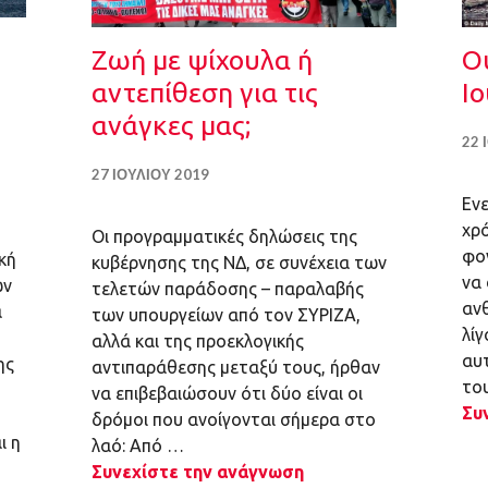
Ζωή με ψίχουλα ή
Ο
αντεπίθεση για τις
Ιο
ανάγκες μας;
22 
27 ΙΟΥΛΊΟΥ 2019
Εν
χρ
Οι προγραμματικές δηλώσεις της
φον
κή
κυβέρνησης της ΝΔ, σε συνέχεια των
να 
ών
τελετών παράδοσης – παραλαβής
αν
α
των υπουργείων από τον ΣΥΡΙΖΑ,
λίγ
αλλά και της προεκλογικής
αυ
ης
αντιπαράθεσης μεταξύ τους, ήρθαν
το
να επιβεβαιώσουν ότι δύο είναι οι
Συ
δρόμοι που ανοίγονται σήμερα στο
ι η
λαό: Από …
Συνεχίστε την ανάγνωση