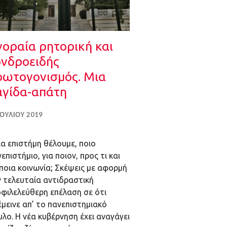
γοραία ρητορική και
ονδροειδής
ρωτογονισμός. Μια
αγίδα-απάτη
ΙΟΥΛΊΟΥ 2019
α επιστήμη θέλουμε, ποιο
επιστήμιο, για ποιον, προς τι και
ποια κοινωνία; Σκέψεις με αφορμή
ν τελευταία αντιδραστική
οφιλελεύθερη επέλαση σε ότι
μεινε απ’ το πανεπιστημιακό
λο. Η νέα κυβέρνηση έχει αναγάγει