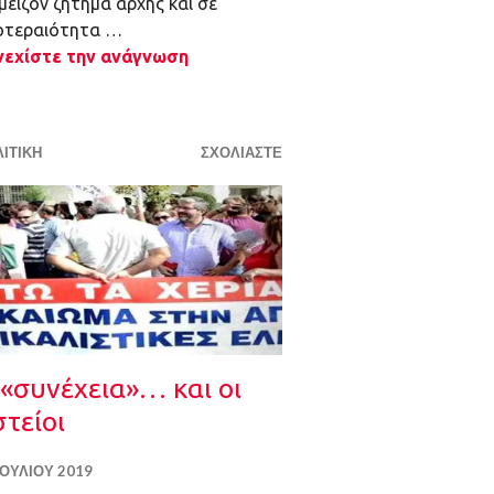
μείζον ζήτημα αρχής και σε
οτεραιότητα …
νεχίστε την ανάγνωση
ΙΤΙΚΉ
ΣΧΟΛΙΆΣΤΕ
 «συνέχεια»… και οι
τείοι
ΙΟΥΛΊΟΥ 2019