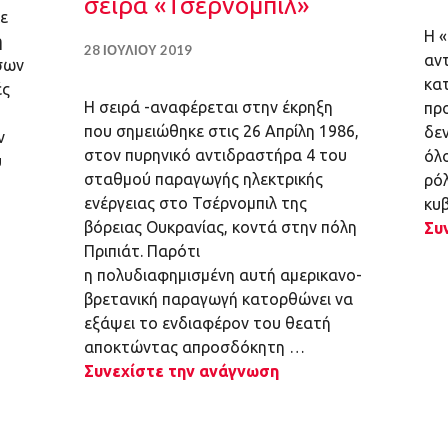
σειρά «Τσέρνομπιλ»
ε
Η 
η
28 ΙΟΥΛΊΟΥ 2019
αν
σων
κα
ές
H σειρά -αναφέρεται στην έκρηξη
πρ
που σημειώθηκε στις 26 Απρίλη 1986,
δε
ν
στον πυρηνικό αντιδραστήρα 4 του
όλ
υ
σταθμού παραγωγής ηλεκτρικής
ρόλ
ενέργειας στο Τσέρνομπιλ της
κυβ
βόρειας Ουκρανίας, κοντά στην πόλη
Συ
Πριπιάτ. Παρότι
η πολυδιαφημισμένη αυτή αμερικανο-
βρετανική παραγωγή κατορθώνει να
εξάψει το ενδιαφέρον του θεατή
αποκτώντας απροσδόκητη …
Συνεχίστε την ανάγνωση