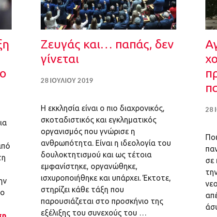
ξη
Ζευγάς και… παπάς, δεν
Α
γίνεται
χ
μο
π
28 ΙΟΥΛΊΟΥ 2019
π
Η εκκλησία είναι ο πιο διαχρονικός,
28 
σκοταδιστικός και εγκληματικός
ια
οργανισμός που γνώρισε η
Ποι
ανθρωπότητα. Είναι η ιδεολογία του
από
παν
δουλοκτητισμού και ως τέτοια
τη
σε 
εμφανίστηκε, οργανώθηκε,
τη
ισχυροποιήθηκε και υπάρχει. Έκτοτε,
ην
νε
στηρίζει κάθε τάξη που
το
απέ
παρουσιάζεται στο προσκήνιο της
άσυ
εξέλιξης του συνεχούς του …
ση