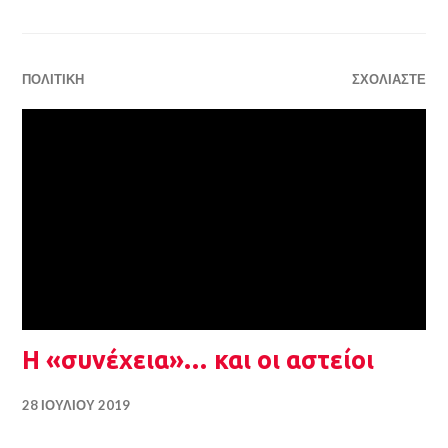
ΠΟΛΙΤΙΚΉ
ΣΧΟΛΙΆΣΤΕ
Η «συνέχεια»… και οι αστείοι
28 ΙΟΥΛΊΟΥ 2019
Η «συνέχεια» στη νέα φάση της αντεργατικής