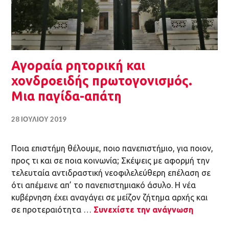
Αγοραία ρητορική και χονδροειδής
πρωτογονισμός. Μια παγίδα-απάτη
28 ΙΟΥΛΊΟΥ 2019
Ποια επιστήμη θέλουμε, ποιο πανεπιστήμιο, για ποιον,
προς τι και σε ποια κοινωνία; Σκέψεις με αφορμή την
τελευταία αντιδραστική νεοφιλελεύθερη επέλαση σε
ότι απέμεινε απ’ το πανεπιστημιακό άσυλο. Η νέα
κυβέρνηση έχει αναγάγει σε μείζον ζήτημα αρχής και
σε προτεραιότητα …
Συνεχίστε την ανάγνωση