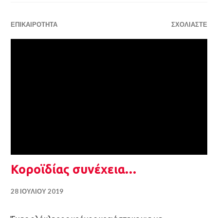
ΕΠΙΚΑΙΡΌΤΗΤΑ
ΣΧΟΛΙΆΣΤΕ
Κοροϊδίας συνέχεια…
28 ΙΟΥΛΊΟΥ 2019
Ένας ολόκληρος χρόνος χρειάστηκε για να
εκδοθεί διάταγμα για «Λήψη μέτρων για την