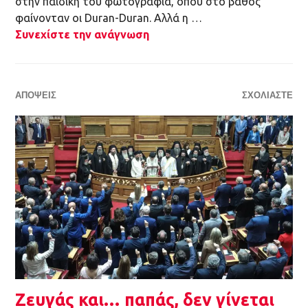
στην παιδική του φωτογραφία, όπου στο βάθος
φαίνονταν οι Duran-Duran. Αλλά η …
Συνεχίστε την ανάγνωση
ΑΠΌΨΕΙΣ
ΣΧΟΛΙΆΣΤΕ
Ζευγάς και… παπάς, δεν γίνεται